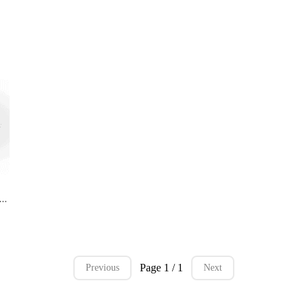
ro Digital Sugestiones Hipnóticas | Dorys Paredes
Page 1 / 1
Previous
Next